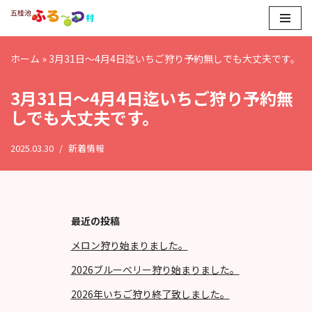
コ
ン
ホーム
»
3月31日～4月4日迄いちご狩り予約無しでも大丈夫です。
テ
ン
3月31日～4月4日迄いちご狩り予約無
ツ
しでも大丈夫です。
へ
ス
2025.03.30
新着情報
キ
ッ
プ
最近の投稿
メロン狩り始まりました。
2026ブルーベリー狩り始まりました。
2026年いちご狩り終了致しました。